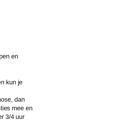
lpen en
en kun je
nose, dan
sties mee en
er 3/4 uur