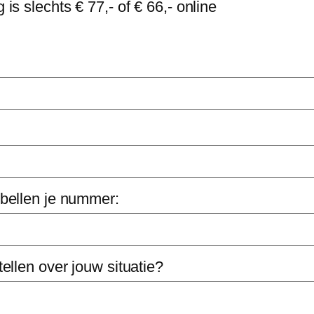
 is slechts € 77,- of € 66,- online
 bellen je nummer:
tellen over jouw situatie?