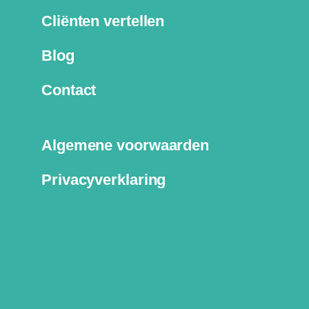
Cliënten vertellen
Blog
Contact
Algemene voorwaarden
Privacyverklaring