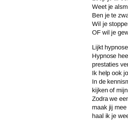
Weet je alsm
Ben je te zwa
Wil je stoppe
OF wil je ge
Lijkt hypnos
Hypnose heef
prestaties ve
Ik help ook j
In de kennis
kijken of mijn
Zodra we een
maak jij mee 
haal ik je we