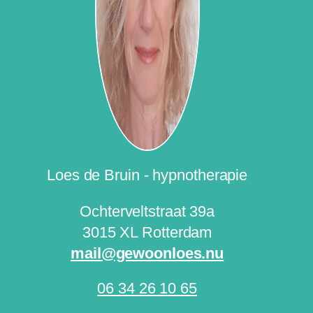
Loes de Bruin
- hypnotherapie
Ochterveltstraat 39a
3015 XL Rotterdam
mail@gewoonloes.nu
06 34 26 10 65