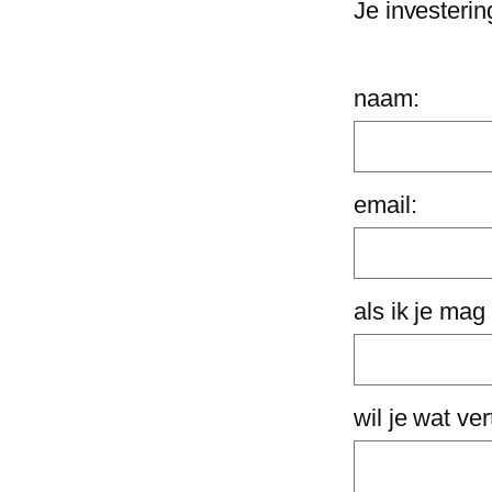
Je investering
naam:
email:
als ik je mag
wil je wat ver